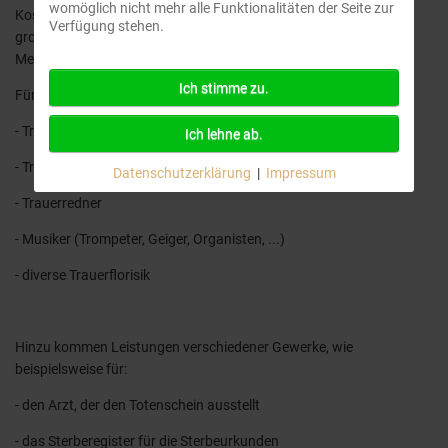
womöglich nicht mehr alle Funktionalitäten der Seite zur
Kosten für den Bestattungsbedarf an. Wir bieten Ihnen hier eine
Verfügung stehen.
große Bandbreite von einfachen bis exklusiven Ausführungen an.
Mehr dazu auf der Seite:
Bestattungsbedarf
Ich stimme zu.
Für die weitere Ausgestaltung können Sie u.a. dazu buchen:
- Trauer- und Danksagungskarten
Ich lehne ab.
- Traueranzeigen in Zeitungen
Datenschutzerklärung
|
Impressum
- Trauerredner
- Musiker (Trompeter, Geiger, Organisten, ...)
- diverse Trauerflorisik
Hinzu kommen Leistungen verschiedener Gewerke, wie
beispielsweise für:
- den Arzt, der den Totenschein ausstellt
- das Sterberegister für die Sterbeurkunden